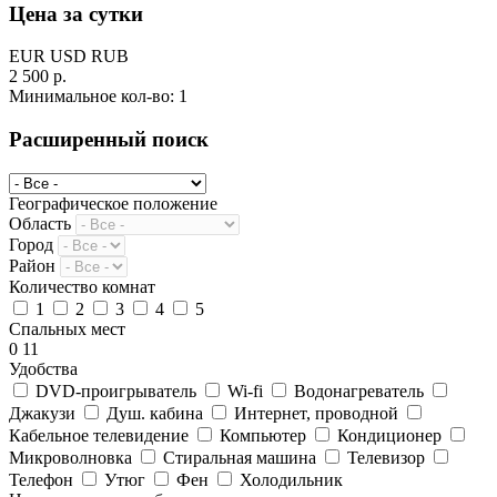
Цена за сутки
EUR
USD
RUB
2 500 р.
Минимальное кол-во:
1
Расширенный поиск
Географическое положение
Область
Город
Район
Количество комнат
1
2
3
4
5
Спальных мест
0
11
Удобства
DVD-проигрыватель
Wi-fi
Водонагреватель
Джакузи
Душ. кабина
Интернет, проводной
Кабельное телевидение
Компьютер
Кондиционер
Микроволновка
Стиральная машина
Телевизор
Телефон
Утюг
Фен
Холодильник