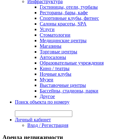
Инфраструктура
Гостиницы, отели, турбазы
Рестораны, бары, кафе
Спортивные клубы, фитнес
Салоны красоты, SPA
Услуги
Стоматологии
Медицинские центры
Магазины
Торговые центры
Автосалоны
Образовательные учреждения
Кино / театры
Ночные клубы
Музеи
Выставочные центры
Бассейны, стадионы, парки
Другое
Поиск объекта по номеру
№ объекта:
Личный кабинет
Вход / Регистрация
Аренда недвижимости