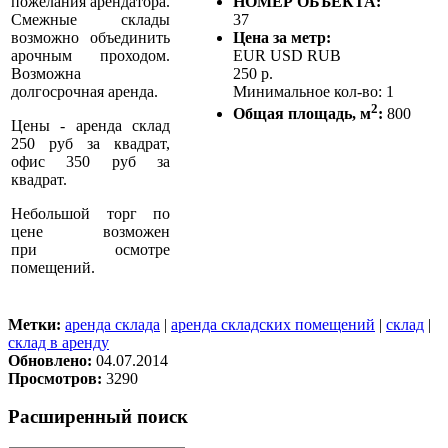
НОМЕР ОБЪЕКТА:
пожелания арендатора.
37
Смежные склады
Цена за метр:
возможно объединить
EUR
USD
RUB
арочным проходом.
250 р.
Возможна
Минимальное кол-во:
1
долгосрочная аренда.
2
Общая площадь, м
:
800
Цены - аренда склад
250 руб за квадрат,
офис 350 руб за
квадрат.
Небольшой торг по
цене возможен
при осмотре
помещений.
Метки:
аренда склада
|
аренда складских помещений
|
склад
|
склад в аренду
Обновлено:
04.07.2014
Просмотров:
3290
Расширенный поиск