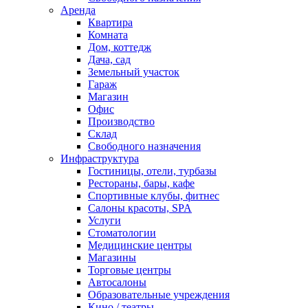
Аренда
Квартира
Комната
Дом, коттедж
Дача, сад
Земельный участок
Гараж
Магазин
Офис
Производство
Склад
Свободного назначения
Инфраструктура
Гостиницы, отели, турбазы
Рестораны, бары, кафе
Спортивные клубы, фитнес
Салоны красоты, SPA
Услуги
Стоматологии
Медицинские центры
Магазины
Торговые центры
Автосалоны
Образовательные учреждения
Кино / театры