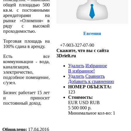
общей площадью 500
кв.м. с постоянными
арендаторами на
рынке «Олимпия» в
ряду с высокой
проходимостью.
Евгения
Торговая площадь на
+7-903-327-07-90
100% сдана в аренду.
Скажите, что вы с сайта
3Drielt.ru
Есть все
коммуникации - вода,
Удалить
Избранное
канализация,
В избранное!
электричество,
Удалить
Сравнить
подсобное помещение,
Добавить к сравнению
с/узел.
НОМЕР ОБЪЕКТА:
123
Бизнес работает 15 лет
Стоимость:
и приносит
EUR
USD
RUB
постоянный доход.
5 500 000 р.
Минимальное кол-во:
1
Обновлено:
17.04.2016